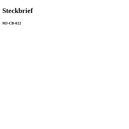
Steckbrief
MJ-CB-022
Soziale Netzwerke
Instagram
Influencer
1-5000
Haarfarbe
schwarz
Haarlänge
sehr lang
Augenfarbe
grün
Hautton
hell
Größe
163 cm
Gewicht
65 kg
Brille
Ja/Nein
Ja: Gesicht
Hände / Unterarme
Tätowiert
Beine / Füße
Großflächig
Soziale Netzwerke
Instagram
Influencer
1-5000
Haarfarbe
schwarz