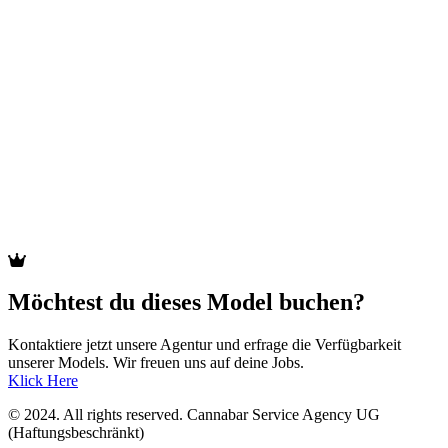
Russisch, Ukrainisch, Rumänisch, Englisch,
Sprachen
Deutsch
Auto
Nein
Einsatzregion
Weltweit
Verfügbarkeit
Nach Absprache
Bild- & Videoaufnahmen
Akt
Einsatzbereiche
Fetisch
Porno
Werbefilme
Weitere
Promotion
Einsatzbereiche
Tabledance
Möchtest du dieses Model buchen?
Kontaktiere jetzt unsere Agentur und erfrage die Verfügbarkeit
unserer Models. Wir freuen uns auf deine Jobs.
Klick Here
© 2024. All rights reserved. Cannabar Service Agency UG
(Haftungsbeschränkt)