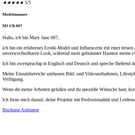
★
★
★
★
★
5/5
Modelnummer
MJ-CB-007
Hallo, ich bin Mary Jane 007,
ich bin ein erfahrenes Erotik-Model und Influencerin mit einer tre
unverwechselbaren Look, während mein gebräunter Hautton meine exo
Ich bin zweisprachig in Englisch und Deutsch und spreche fließend de
Meine Einsatzbereiche umfassen Bild- und Videoaufnahmen, Lifestyle
Verfügung.
Wenn dir meine Arbeiten gefallen und du spezielle Wünsche hast, kont
Ich freue mich darauf, deine Projekte mit Professionalität und Leiden
Buchung Anfragen