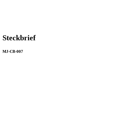
Steckbrief
MJ-CB-007
Modelnummer
MJ-CB-007
Geburtsjahr
1987
Geschlecht
Weiblich
Facebook
Instagram
Soziale Netzwerke
Visit X
TikTok
Influencer
50.000 - 100.000 Follower
Haarfarbe
schwarz
Haarlänge
rückenlang
Augenfarbe
braun
Hautton
gebräunt